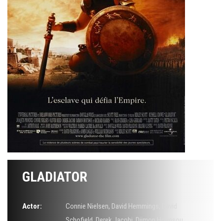
GLADIATOR
Actor:
Connie Nielsen
,
David Hemmings
,
David
Schofield
,
Derek Jacobi
,
Djimon Hounsou
,