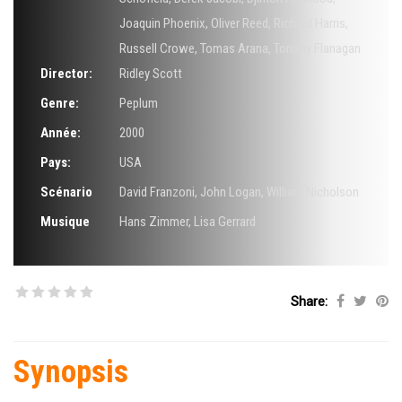
Joaquin Phoenix
,
Oliver Reed
,
Richard Harris
,
Russell Crowe
,
Tomas Arana
,
Tommy Flanagan
Director:
Ridley Scott
Genre:
Peplum
Année:
2000
Pays:
USA
Scénario
David Franzoni
,
John Logan
,
William Nicholson
Musique
Hans Zimmer
,
Lisa Gerrard
Share:
Synopsis