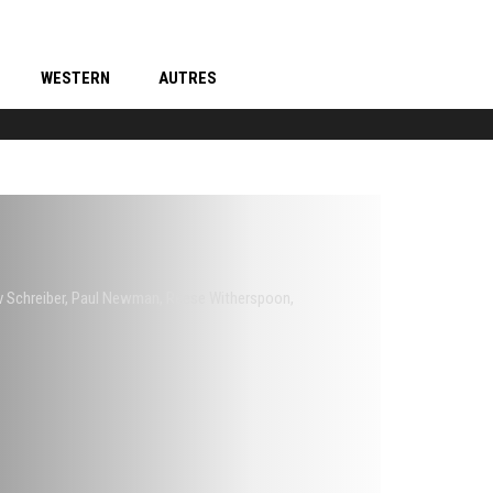
WESTERN
AUTRES
v Schreiber
,
Paul Newman
,
Reese Witherspoon
,