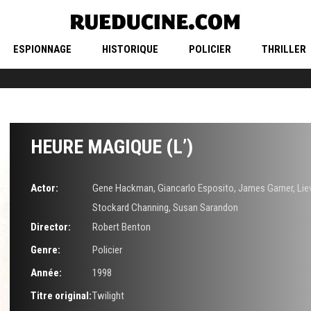
ESPIONNAGE
HISTORIQUE
POLICIER
THRILLER
HEURE MAGIQUE (L’)
Actor:
Gene Hackman
,
Giancarlo Esposito
,
James Garner
,
Lie
Stockard Channing
,
Susan Sarandon
Director:
Robert Benton
Genre:
Policier
Année:
1998
Titre original:
Twilight