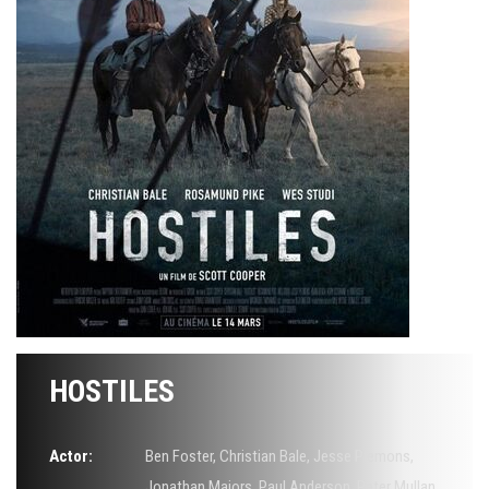
HOSTILES
Actor:
Ben Foster
,
Christian Bale
,
Jesse Plemons
,
Jonathan Majors
,
Paul Anderson
,
Peter Mullan
,