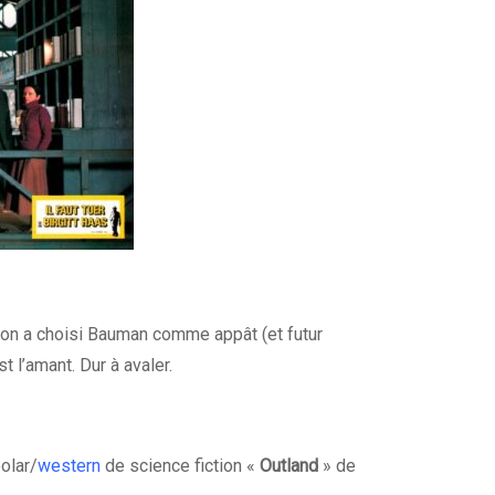
on a choisi Bauman comme appât (et futur
t l’amant. Dur à avaler.
olar/
western
de science fiction «
Outland
» de