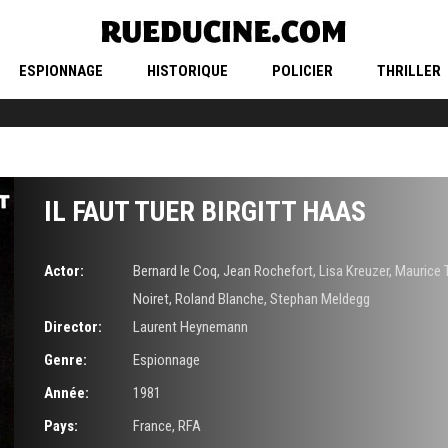
ESPIONNAGE
HISTORIQUE
POLICIER
THRILLER
IL FAUT TUER BIRGITT HAAS
Actor:
Bernard le Coq
,
Jean Rochefort
,
Lisa Kreuzer
,
Maurice 
Noiret
,
Roland Blanche
,
Stephan Meldegg
Director:
Laurent Heynemann
Genre:
Espionnage
Année:
1981
Pays:
France, RFA