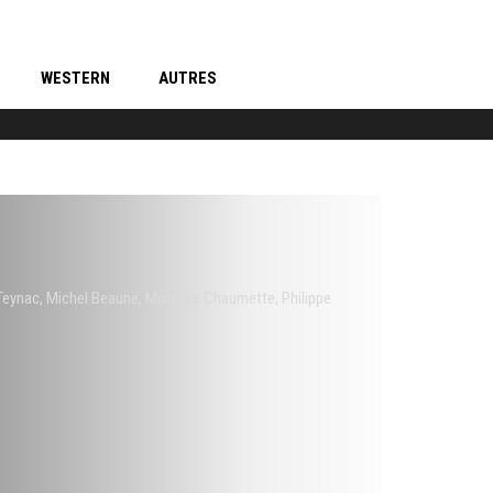
WESTERN
AUTRES
Teynac
,
Michel Beaune
,
Monique Chaumette
,
Philippe