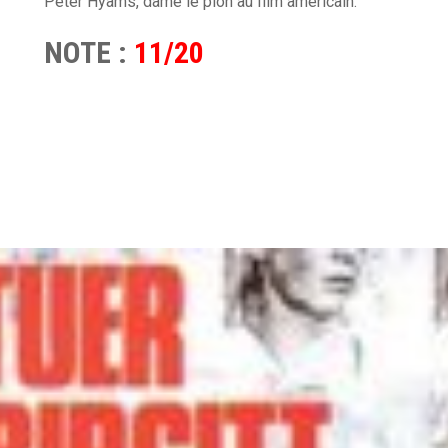
Peter Hyams, dame le pion au film américain.
NOTE :
11/20