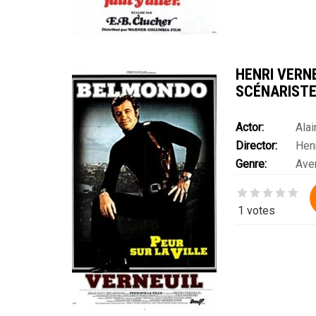
HENRI VERNE
SCÉNARISTE,
Actor:
Alai
Director:
Henr
Robert Hossein
Genre:
Ave
Dewaere
,
Omar 
Western
Michel Bouquet
Perrot
,
Anthony 
1 votes
Dirk Bogarde
,
Fe
Villeret
,
Jean Ga
Yves Montand