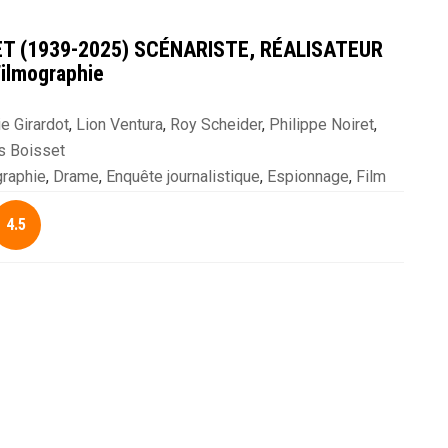
T (1939-2025) SCÉNARISTE, RÉALISATEUR
Filmographie
e Girardot
,
Lion Ventura
,
Roy Scheider
,
Philippe Noiret
,
s Boisset
d
,
Patrick Dewaere
,
Miou-Miou
,
Michel Piccoli
,
Michel
graphie
,
Drame
,
Enquête journalistique
,
Espionnage
,
Film
rvin
,
Bruno Cremer
,
Jean-Louis Trintignant
,
Jean Yanne
,
ier
,
Politique
,
Thriller
an Bouise
,
Gérard Lanvin
,
Fred Astair
,
Charlotte Rampling
,
4.5