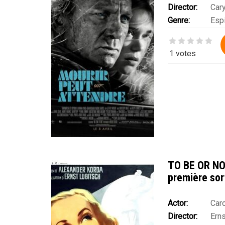
Director:
Cary
David Dencik
,
Je
Genre:
Esp
Rami Malek
1 votes
TO BE OR NO
première sor
Actor:
Car
Director:
Erns
Robert Stack
,
Si