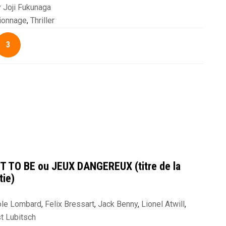
 Joji Fukunaga
ffrey Wright
,
Lashana Lynch
,
Léa Seydoux
,
Ralph Fiennes
,
ionnage
,
Thriller
3
T TO BE ou JEUX DANGEREUX (titre de la
tie)
ole Lombard
,
Felix Bressart
,
Jack Benny
,
Lionel Atwill
,
t Lubitsch
g Ruman
,
Stanley Ridges
,
Tom Dugan