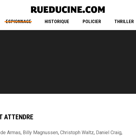
ESPIONNAGE
HISTORIQUE
POLICIER
THRILLER
T ATTENDRE
 de Armas
,
Billy Magnussen
,
Christoph Waltz
,
Daniel Craig
,