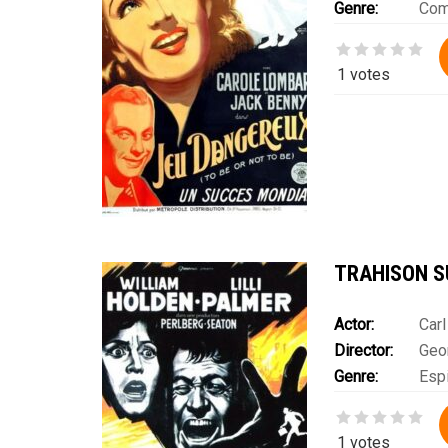
Genre:
Com
1 votes
TRAHISON 
Actor:
Car
Director:
Geo
Ingrid Van Berg
Genre:
Esp
Schnabel
,
Ulf P
1 votes