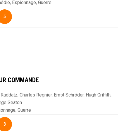
édie
,
Espionnage
,
Guerre
5
SUR COMMANDE
l Raddatz
,
Charles Regnier
,
Ernst Schröder
,
Hugh Griffith
,
rge Seaton
en
,
Jochen Blume
,
Klaus Kinski
,
Lilli Palmer
,
Stefan
ionnage
,
Guerre
alme
,
Werner Peters
,
William Holden
,
Wolfgang Preiss
3