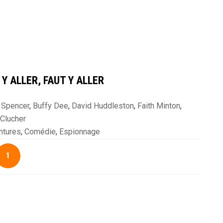
Y ALLER, FAUT Y ALLER
 Spencer
,
Buffy Dee
,
David Huddleston
,
Faith Minton
,
 Clucher
i
,
Terence Hill
ntures
,
Comédie
,
Espionnage
1