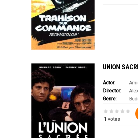
UNION SACRÉ
Actor:
Ami
Director:
Ale
Marthe Villalong
Genre:
Bud
1 votes