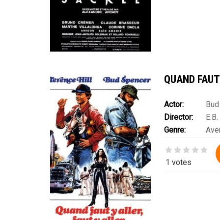
QUAND FAUT 
Actor:
Bud
Director:
E.B.
Riccardo Pizzut
Genre:
Ave
1 votes