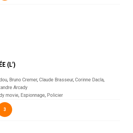
E (L')
dou
,
Bruno Cremer
,
Claude Brasseur
,
Corinne Dacla
,
xandre Arcady
a
,
Patrick Bruel
,
Richard Berry
,
Saïd Amadis
dy movie
,
Espionnage
,
Policier
3