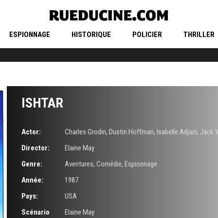
ESPIONNAGE
HISTORIQUE
POLICIER
THRILLER
ISHTAR
Actor:
Charles Grodin
,
Dustin Hoffman
,
Isabelle Adjani
,
Jack 
Director:
Elaine May
Genre:
Aventures
,
Comédie
,
Espionnage
Année:
1987
Pays:
USA
Scénario
Elaine May