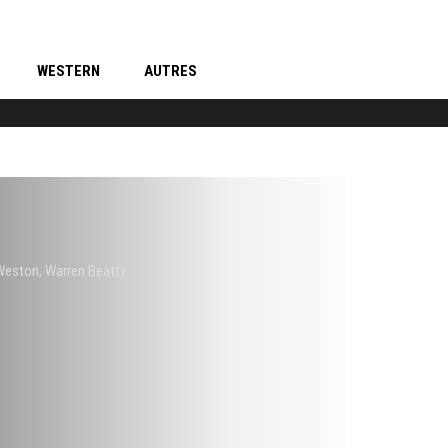
WESTERN
AUTRES
Weston
,
Warren Beatty