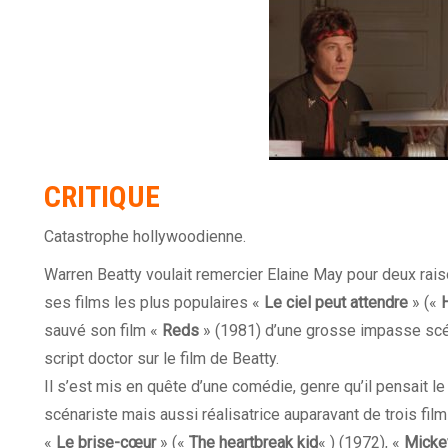
CRITIQUE
Catastrophe hollywoodienne.
Warren Beatty voulait remercier Elaine May pour deux raiso
ses films les plus populaires «
Le ciel peut attendre
» («
sauvé son film «
Reds
» (1981) d’une grosse impasse scén
script doctor sur le film de Beatty.
Il s’est mis en quête d’une comédie, genre qu’il pensait le
scénariste mais aussi réalisatrice auparavant de trois fil
«
Le brise-cœur
» («
The heartbreak kid
« ) (1972), «
Micke