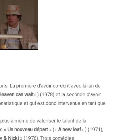
ns. La première d’avoir co-écrit avec lui un de
Heaven can wait
« ) (1978) et la seconde d’avoir
aristique et qui est donc intervenue en tant que
 plus à même de valoriser le talent de la
ms «
Un nouveau départ
» («
A new leaf
« ) (1971),
y & Nicki
» (1976). Trois comédies.