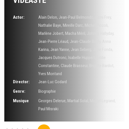
VIDÉASTE
Actor:
Alain Delon
,
Jean-Paul Belmondo
,
Sami Frey
,
Nathalie Baye
,
Mireille Darc
,
Michel Piccoli
,
Marlène Jobert
,
Macha Méril
,
Johnny Hallyday
,
Jean-Pierre Léaud
,
Jean-Claude Brialy
,
Anna
Karina
,
Jean Yanne
,
Jean Seberg
,
Jane Fonda
,
Jacques Dutronc
,
Isabelle Huppert
,
Eddie
Constantine
,
Claude Brasseur
,
Brigitte Bardot
,
Yves Montand
Director:
Jean-Luc Godard
Genre:
Biographie
Musique
Georges Delerue
,
Martial Solal
,
Michel Legrand
,
Paul Misraki