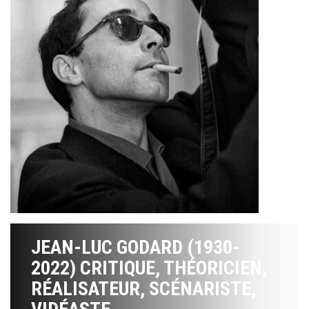
JEAN-LUC GODARD (1930-
2022) CRITIQUE, THÉORICIEN,
RÉALISATEUR, SCÉNARISTE,