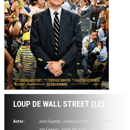
LOUP DE WALL STREET (LE)
Actor:
Jean Dujardin
,
Joanna Lumley
,
Jon Bernthal
,
Jon Favreau
,
Jonah Hill
,
Kyle Chandler
,