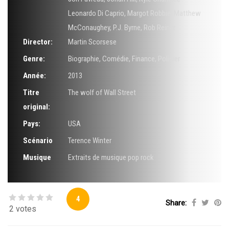
Leonardo Di Caprio
,
Margot Robbie
,
Matthew
McConaughey
,
P.J. Byrne
,
Rob Reiner
Director:
Martin Scorsese
Genre:
Biographie
,
Comédie
,
Finance
,
Policier
Année:
2013
Titre
The wolf of Wall Street
original:
Pays:
USA
Scénario
Terence Winter
Musique
Extraits de musique pop rock
4
Share:
2 votes