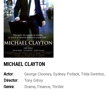
MICHAEL CLAYTON
Actor:
George Clooney
,
Sydney Pollack
,
Tilda Swinton
,
Director:
Tony Gilroy
Tom Wilkinson
Genre:
Drame
,
Finance
,
Thriller