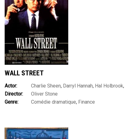
WALL STREET
Actor:
Charlie Sheen
,
Darryl Hannah
,
Hal Holbrook
,
Director:
Oliver Stone
James Karen
,
James Spader
,
John C. MacGinley
,
Martin
Genre:
Comédie dramatique
,
Finance
Sheen
,
Michael Douglas
,
Saul Rubinek
,
Sean Young
,
Terence
Stamp