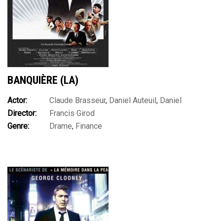
BANQUIÈRE (LA)
Actor:
Claude Brasseur
,
Daniel Auteuil
,
Daniel
Director:
Francis Girod
Mesguich
,
Jacques Fabbri
,
Jean Carmet
,
Jean-Claude
Genre:
Drame
,
Finance
Brialy
,
Jean-Louis Trintignant
,
Marie-France Pisier
,
Romy
Schneider
,
Thierry Lhermitte
,
Yves Brainville