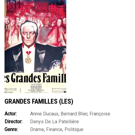
GRANDES FAMILLES (LES)
Actor:
Annie Ducaux
,
Bernard Blier
,
Françoise
Director:
Denys De La Patellière
Christophe
,
Jean Desailly
,
Jean Gabin
,
Jean Murat
,
Jean
Genre:
Drame
,
Finance
,
Politique
Wall
,
Louis Seigner
,
Nadine Tallier
,
Pierre Brasseur