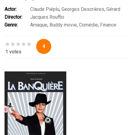
Actor:
Claude Piéplu
,
Georges Descrières
,
Gérard
Director:
Jacques Rouffio
Depardieu
,
Jean Carmet
,
Jean-Paul Muel
,
Marthe Villalonga
,
Genre:
Arnaque
,
Buddy movie
,
Comédie
,
Finance
Michel Piccoli
,
Nelly Borgeaud
,
Pierre Vernier
,
Roger Hanin
4
1 votes