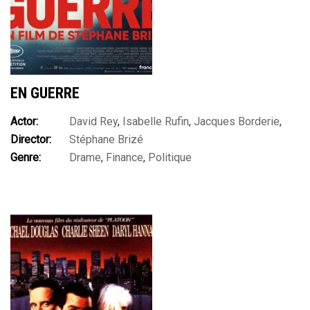
EN GUERRE
Actor:
David Rey
,
Isabelle Rufin
,
Jacques Borderie
,
Director:
Stéphane Brizé
Jean Grosset
,
Martin Hauser
,
Mélanie Rover
,
Olivier
Genre:
Drame
,
Finance
,
Politique
Lemaire
,
Valérie Lamond
,
Vincent Lindon