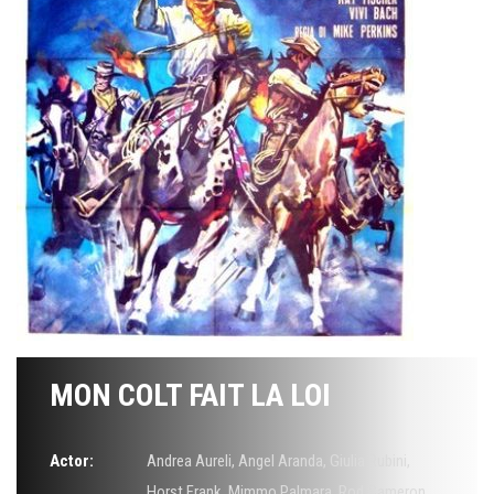
MON COLT FAIT LA LOI
Actor:
Andrea Aureli
,
Angel Aranda
,
Giulia Rubini
,
Horst Frank
,
Mimmo Palmara
,
Rod Cameron
,