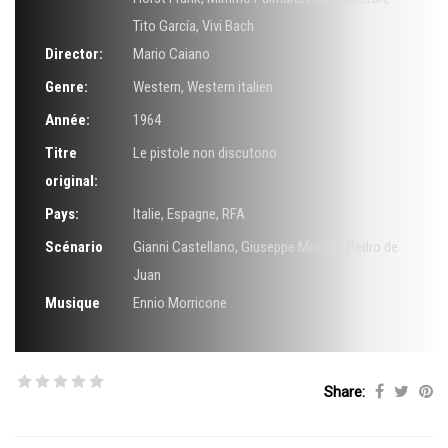
Tito García
,
Vivi Bach
Director:
Mario Caiano
Genre:
Western
,
Western italien
Année:
1964
Titre
Le pistole non discutono
original:
Pays:
Italie, Espagne, RFA
Scénario
Gianni Castellano
,
Giuseppe Moccia
,
Pedro de
Juan
Musique
Ennio Morricone
Share: