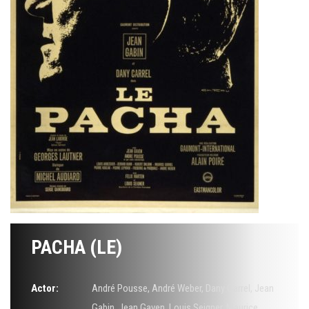
PACHA (LE)
Actor:
André Pousse
,
André Weber
,
Dany Carrel
,
Jean
Gabin
,
Jean Gaven
,
Louis Seigner
,
Maurice