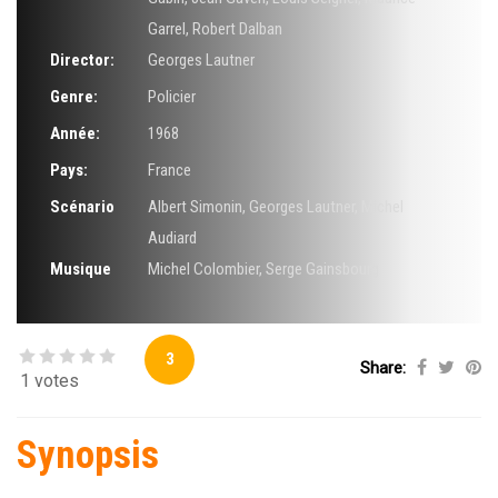
Garrel
,
Robert Dalban
Director:
Georges Lautner
Genre:
Policier
Année:
1968
Pays:
France
Scénario
Albert Simonin
,
Georges Lautner
,
Michel
Audiard
Musique
Michel Colombier
,
Serge Gainsbourg
3
Share:
1 votes
Synopsis