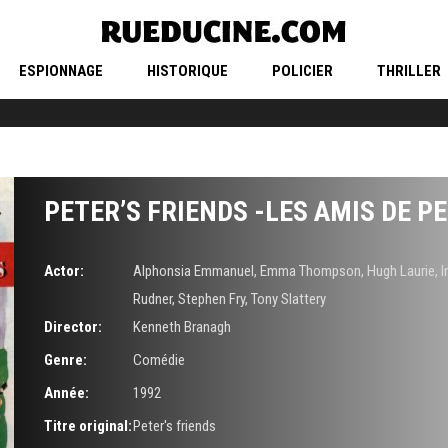
ESPIONNAGE
HISTORIQUE
POLICIER
THRILLER
PETER’S FRIENDS -LES AMIS DE P
Actor:
Alphonsia Emmanuel
,
Emma Thompson
,
Hugh Laurie
,
I
Rudner
,
Stephen Fry
,
Tony Slattery
Director:
Kenneth Branagh
Genre:
Comédie
Année:
1992
Titre original:
Peter's friends