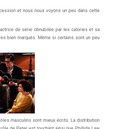
ncession et nous nous voyons un peu dans cette
’actrice de série obnubilée par les calories et sa
tères bien marqués. Même si certains sont un peu
ôles masculins sont mieux écrits. La distribution
rôle de Peter est touchant ainsi que Phillida Law