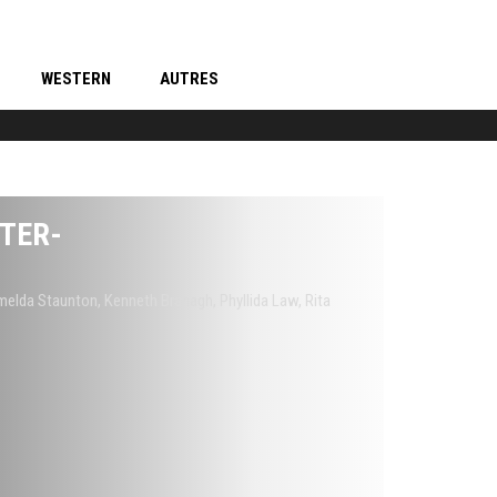
WESTERN
AUTRES
ETER-
melda Staunton
,
Kenneth Branagh
,
Phyllida Law
,
Rita