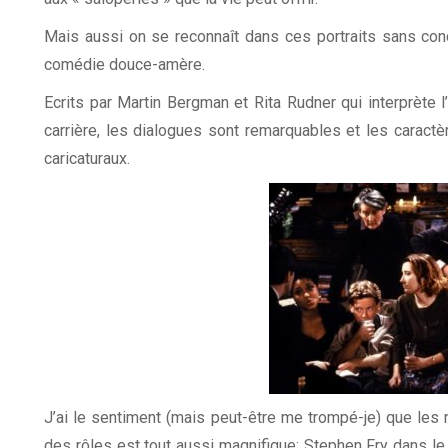
Mais aussi on se reconnaît dans ces portraits sans co
comédie douce-amère.
Ecrits par Martin Bergman et Rita Rudner qui interprète l
carrière, les dialogues sont remarquables et les carac
caricaturaux.
J’ai le sentiment (mais peut-être me trompé-je) que les r
des rôles est tout aussi magnifique: Stephen Fry dans le 