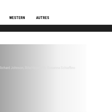
WESTERN
AUTRES
Richard Johnson
,
Rita Hayworth
,
Rosanna Schiaffino