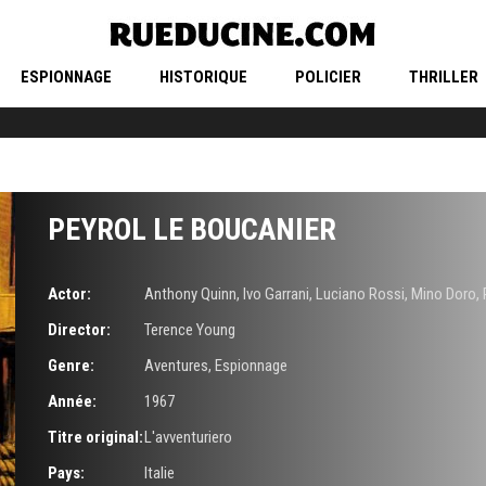
ESPIONNAGE
HISTORIQUE
POLICIER
THRILLER
PEYROL LE BOUCANIER
Actor:
Anthony Quinn
,
Ivo Garrani
,
Luciano Rossi
,
Mino Doro
,
Director:
Terence Young
Genre:
Aventures
,
Espionnage
Année:
1967
Titre original:
L'avventuriero
Pays:
Italie