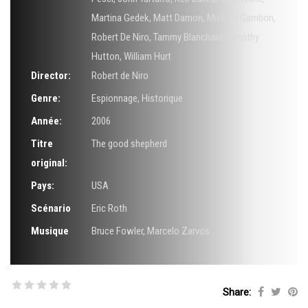
Martina Gedek
,
Matt Damon
,
Michael Gambon
,
Robert De Niro
,
Tammy Blanchard
,
Timothy
Hutton
,
William Hurt
Director:
Robert de Niro
Genre:
Espionnage
,
Historique
Année:
2006
Titre
The good shepherd
original:
Pays:
USA
Scénario
Eric Roth
Musique
Bruce Fowler
,
Marcelo Zarvos
Share: