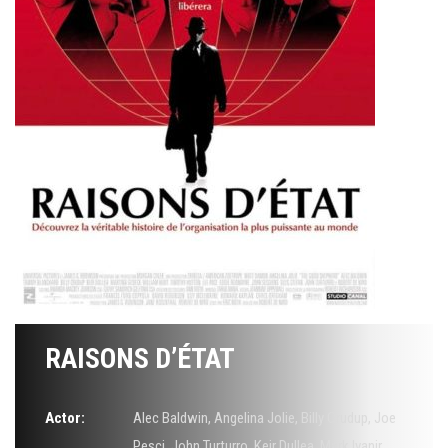
RAISONS D’ÉTAT
Actor:
Alec Baldwin
,
Angelina Jolie
,
Billy Crudup
,
Joe
Pesci
,
John Turturro
,
Keir Dullea
,
Mark Ivanir
,