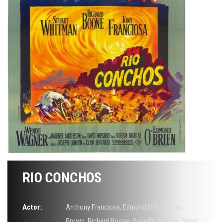
RIO CONCHOS
Actor:
Anthony Franciosa
,
Edmond O'Brien
,
Jim
Brown
,
Richard Boone
,
Rodolfo Acosta
,
Stuart