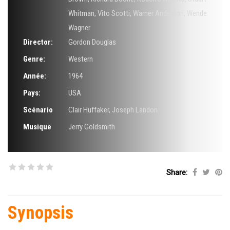
Whitman
,
Vito Scotti
,
Warner Anderson
,
Wende
Wagner
Director:
Gordon Douglas
Genre:
Western
Année:
1964
Pays:
USA
Scénario
Clair Huffaker
,
Joseph Landon
Musique
Jerry Goldsmith
Share:
Synopsis