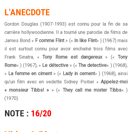
L’ANECDOTE
Gordon Douglas (1907-1993) est connu pour la fin de sa
carrière hollywoodienne. Il a tourné une parodie de films de
James Bond «
F comme Flint
» («
In like Flint
« ) (1967) mais
il est surtout connu pour avoir enchaîné trois films avec
Frank Sinatra, «
Tony Rome est dangereux
» («
Tony
Rome
« ) (1967), «
Le détective
» («
The detective
« ) (1968),
«
La femme en ciment
» («
Lady in cement
« ) (1968), ainsi
qu’un film avec en vedette Sidney Poitier «
Appelez-moi
« monsieur Tibbs! »
» («
They call me mister Tibbs
« )
(1970).
NOTE :
16/20