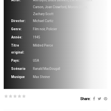
Actor:
Ann Blyth
,
Bruce Bennett
,
Eve Arden
,
Jack
Carson
,
Joan Crawford
,
Moroni Olsen
,
Zachary Scott
Director:
Michael Curtiz
Genre:
Film noir
,
Policier
Année:
1945
Titre
Mildred Pierce
original:
Pays:
USA
Scénario
Ranald MacDougall
Musique
Max Steiner
Share: