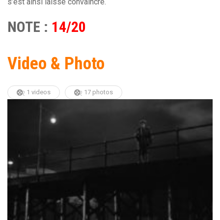
s’est ainsi laissé convaincre.
NOTE :
14/20
Video & Photo
1 videos
17 photos