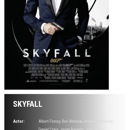
SKYFALL
Actor:
Albert Finney
,
Ben Wishaw
,
Bérénice Marlohe
,
Daniel Craig
,
Javier Bardem
,
Judi Dench
,