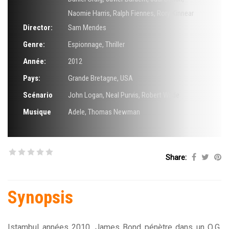
Naomie Harris
,
Ralph Fiennes
,
Rory Kinnear
Director:
Sam Mendes
Genre:
Espionnage
,
Thriller
Année:
2012
Pays:
Grande Bretagne, USA
Scénario
John Logan
,
Neal Purvis
,
Robert Wade
Musique
Adele
,
Thomas Newman
Share:
Synopsis
Istambul années 2010, James Bond pénètre dans un Q.G.