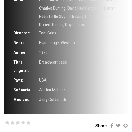
Actor:
Ben Johnson
,
Bill McKinney
,
Charles Bronson
,
Charles Durning
,
David Huddleston
,
Ed Lauter
,
Eddie Little Sky
,
Jill Ireland
,
Richard Crenna
,
Robert Tessier
,
Roy Jenson
Director:
Tom Gries
Genre:
Espionnage
,
Western
Année:
1975
Titre
Breakheart pass
original:
Pays:
USA
Scénario
Alistair McLean
Musique
Jerry Goldsmith
Share: