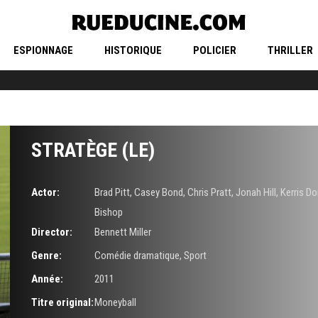
ESPIONNAGE
HISTORIQUE
POLICIER
THRILLER
STRATÈGE (LE)
Actor:
Brad Pitt
,
Casey Bond
,
Chris Pratt
,
Jonah Hill
,
Kerris Do
Bishop
Director:
Bennett Miller
Genre:
Comédie dramatique
,
Sport
Année:
2011
Titre original:
Moneyball