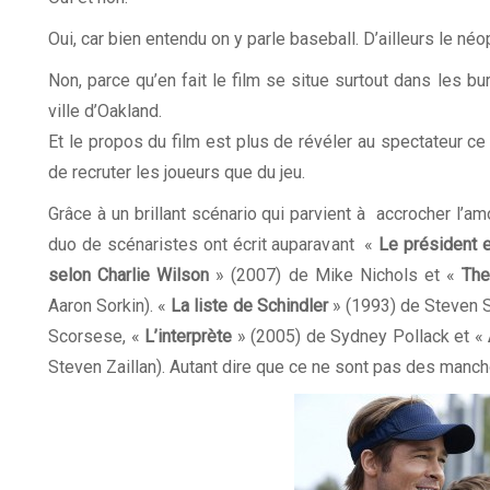
Oui, car bien entendu on y parle baseball. D’ailleurs le n
Non, parce qu’en fait le film se situe surtout dans les bu
ville d’Oakland.
Et le propos du film est plus de révéler au spectateur c
de recruter les joueurs que du jeu.
Grâce à un brillant scénario qui parvient à accrocher l’a
duo de scénaristes ont écrit auparavant «
Le président 
selon Charlie Wilson
» (2007) de Mike Nichols et «
The
Aaron Sorkin). «
La liste de Schindler
» (1993) de Steven S
Scorsese, «
L’interprète
» (2005) de Sydney Pollack et «
Steven Zaillan). Autant dire que ce ne sont pas des manch