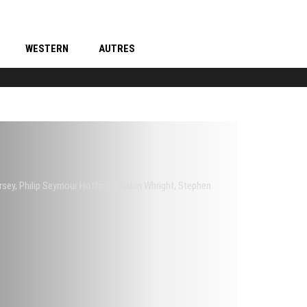
WESTERN
AUTRES
rsey
,
Philip Seymour Hoffman
,
Robin Whright
,
Stephen