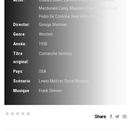
Actor:
Charles Drake
,
Edmund Cobb
,
Ian MacDonald
,
Macdonald Carey
,
Maureen O'Hara
,
Parley Baer
,
Pedro De Cordoba
,
Rick Vallin
,
Will Geer
Director:
George Sherman
Genre:
Western
Année:
1950
Titre
Comanche territory
original:
Pays:
USA
Scénario
Lewis Meltzer
,
Oscar Brodney
Musique
Frank Skinner
Share: