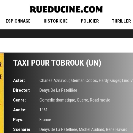
ESPIONNAGE
HISTORIQUE
POLICIER
THRILLER
TAXI POUR TOBROUK (UN)
Actor:
Charles Aznavour
,
Germán Cobos
,
Hardy Krüger
,
Lino V
Director:
Denys De La Patellière
Genre:
Comédie dramatique
,
Guerre
,
Road movie
Année:
1961
Pays:
France
Scénario
Denys De La Patellière
,
Michel Audiard
,
René Havard