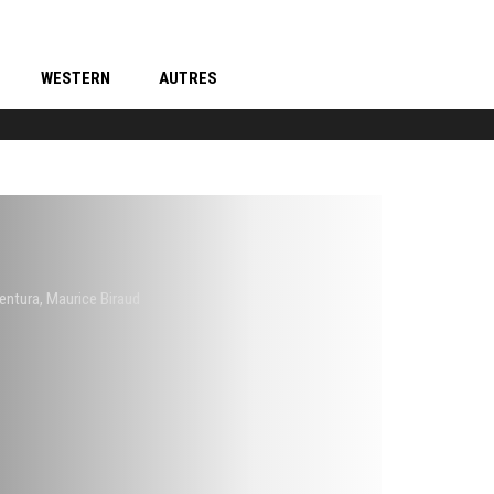
WESTERN
AUTRES
entura
,
Maurice Biraud