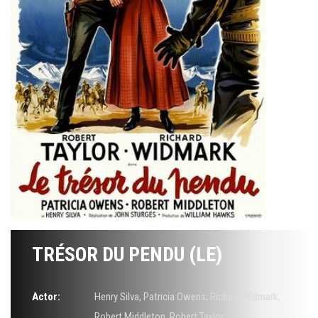
TRÉSOR DU PENDU (LE)
Actor:
Henry Silva
,
Patricia Owens
,
Richard Widmark
,
Robert Middleton
,
Robert Taylor