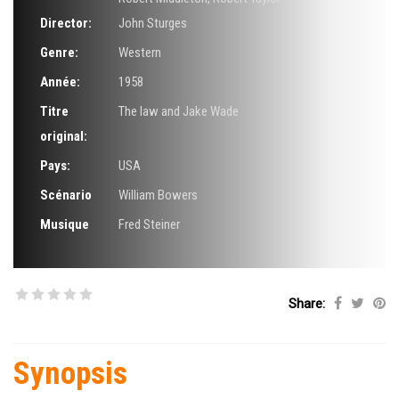
Director:
John Sturges
Genre:
Western
Année:
1958
Titre
The law and Jake Wade
original:
Pays:
USA
Scénario
William Bowers
Musique
Fred Steiner
Share:
Synopsis