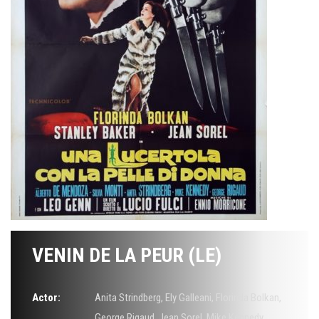
VENIN DE LA PEUR (LE)
Actor:
Anita Strindberg
,
Ely Galleani
,
Florinda Bolkan
,
George Rigaud
,
Jean Sorel
,
Mike Kennedy
,