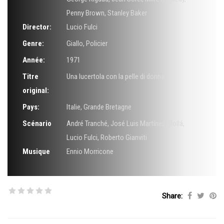
Penny Brown
,
Stanley Baker
Director:
Lucio Fulci
Genre:
Giallo
,
Policier
Année:
1971
Titre
Una lucertola con la pelle di donna
original:
Pays:
Italie, Grande Bretagne
Scénario
André Tranché
,
José Luis Martínez Mollá
,
Lucio Fulci
,
Roberto Gianviti
Musique
Ennio Morricone
Share: