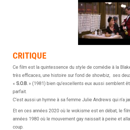
CRITIQUE
Ce film est la quintessence du style de comédie à la Bl
très efficaces, une histoire sur fond de showbiz, ses de
«
S.O.B.
» (1981) bien qu’excellents eux aussi semblent êt
parfait.
C’est aussi un hymne à sa femme Julie Andrews qui n’a jam
Et en ces années 2020 où le wokisme est en débat, le fil
années 1980 où le mouvement gay naissait à peine et alla
coup.