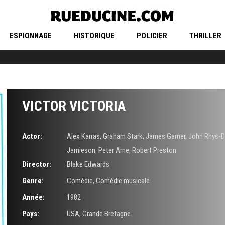
ESPIONNAGE
HISTORIQUE
POLICIER
THRILLER
VICTOR VICTORIA
Actor:
Alex Karras
,
Graham Stark
,
James Garner
,
John Rhys-D
Jamieson
,
Peter Arne
,
Robert Preston
Director:
Blake Edwards
Genre:
Comédie
,
Comédie musicale
Année:
1982
Pays:
USA, Grande Bretagne