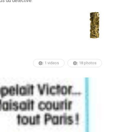
ids du détective.
1 videos
18 photos