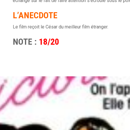
échange sur le fait de faire attention s’écroule sous le po
L’ANECDOTE
Le film reçoit le César du meilleur film étranger.
NOTE :
18/20