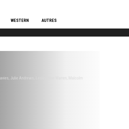
WESTERN
AUTRES
avies
,
Julie Andrews
,
Lesley-Ann Warren
,
Malcolm