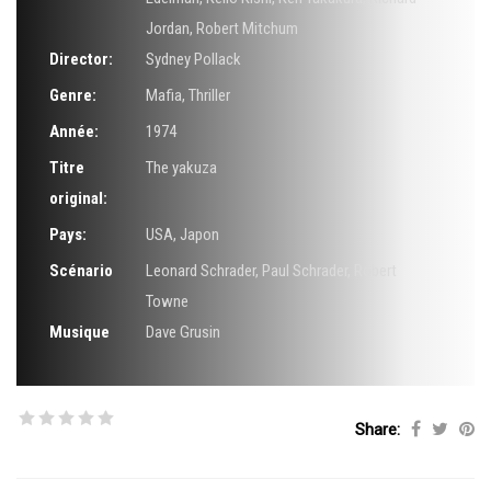
Jordan
,
Robert Mitchum
Director:
Sydney Pollack
Genre:
Mafia
,
Thriller
Année:
1974
Titre
The yakuza
original:
Pays:
USA, Japon
Scénario
Leonard Schrader
,
Paul Schrader
,
Robert
Towne
Musique
Dave Grusin
Share: