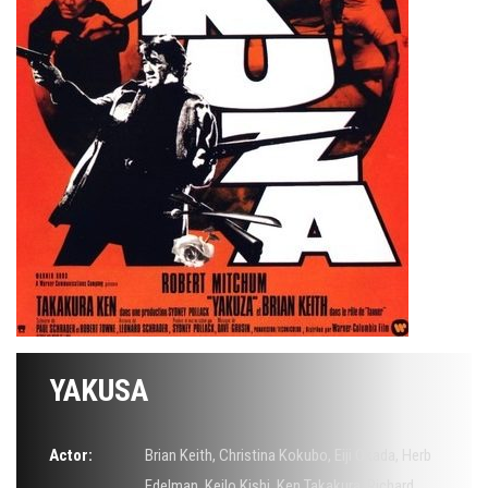
YAKUSA
Actor:
Brian Keith
,
Christina Kokubo
,
Eiji Okada
,
Herb
Edelman
,
Keilo Kishi
,
Ken Takakura
,
Richard