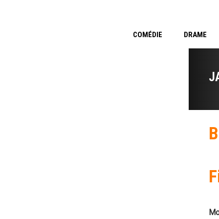
COMÉDIE
DRAME
J
B
F
Mo