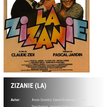
ZIZANIE (LA)
Actor:
Annie Girardot
,
Daniel Boulanger
,
Hubert
Deschamps
,
Jacques François
,
Jean-Jacques