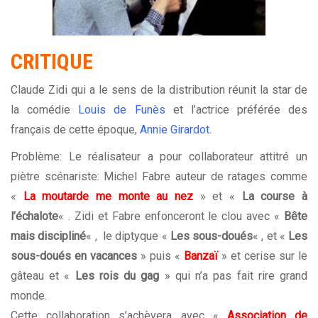
CRITIQUE
Claude Zidi qui a le sens de la distribution réunit la star de
la comédie
Louis de Funès
et l’actrice préférée des
français de cette époque,
Annie Girardot
.
Problème: Le réalisateur a pour collaborateur attitré un
piètre scénariste: Michel Fabre auteur de ratages comme
«
La moutarde me monte au nez
» et «
La course à
l’échalote
« . Zidi et Fabre enfonceront le clou avec «
Bête
mais discipliné
« , le diptyque «
Les sous-doués
« , et «
Les
sous-doués en vacances
» puis «
Banzaï
» et cerise sur le
gâteau et «
Les rois du gag
» qui n’a pas fait rire grand
monde.
Cette collaboration s’achèvera avec «
Association de