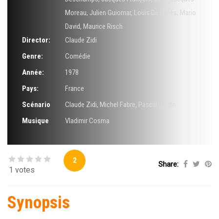
Moreau
,
Julien Guiomar
,
Louis De Funès
,
Mario
David
,
Maurice Risch
Director:
Claude Zidi
Genre:
Comédie
Année:
1978
Pays:
France
Scénario
Claude Zidi
,
Michel Fabre
,
Pascal Jardin
Musique
Vladimir Cosma
2
Share:
1 votes
Synopsis