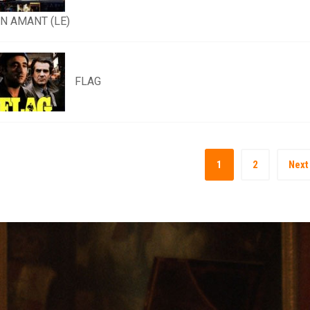
N AMANT (LE)
FLAG
1
2
Next