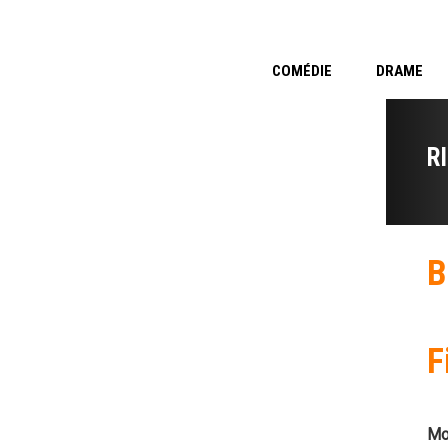
COMÉDIE
DRAME
R
B
F
Mo