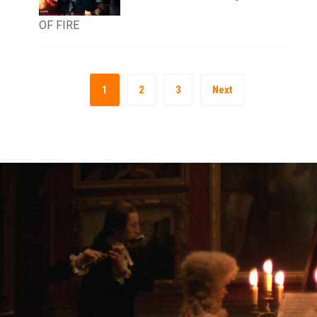
OF FIRE
1
2
3
Next