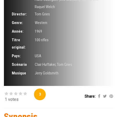
Raquel Welch
Director:
Tom Gries
Genre:
Western
Année:
1969
Titre
100 rifles
original:
Pays:
USA
Scénario
Clair Huffaker
,
Tom Gries
Musique
Jerry Goldsmith
3
Share:
1 votes
Synopsis