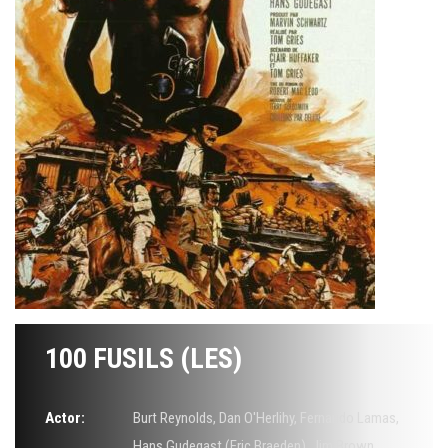
100 FUSILS (LES)
Actor:
Burt Reynolds
,
Dan O'Herlihy
,
Fernando Lamas
,
Hans Gudegast (Eric Braeden)
,
Jim Brown
,