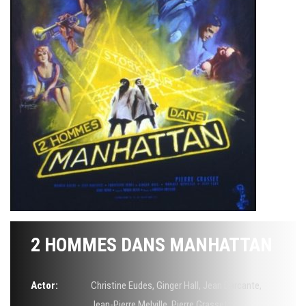
2 HOMMES DANS MANHATTAN
Actor:
Christine Eudes
,
Ginger Hall
,
Jean Darcante
,
Jean-Pierre Melville
,
Pierre Grasset