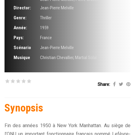
Director:
Jean-Pierre Melville
Genre:
Thriller
Année:
1959
Pays:
France
Scénario
Jean-Pierre Melville
Musique
Christian Chevallier
,
Martial Solal
Share:
Synopsis
Fin des années 1950 à New York Manhattan. Au siège de
l’ONU un important fonctionnaire français nommé Lefèvre-