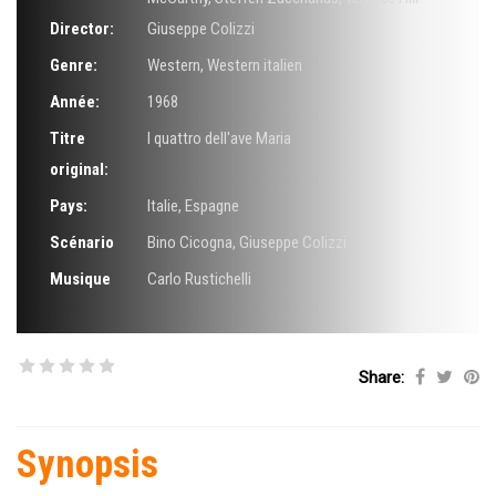
Director:
Giuseppe Colizzi
Genre:
Western
,
Western italien
Année:
1968
Titre
I quattro dell'ave Maria
original:
Pays:
Italie, Espagne
Scénario
Bino Cicogna
,
Giuseppe Colizzi
Musique
Carlo Rustichelli
Share:
Synopsis