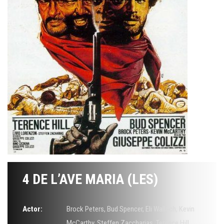
4 DE L’AVE MARIA (LES)
Actor:
Brock Peters
,
Bud Spencer
,
Eli Wallach
,
Kevin
McCarthy
,
Steffen Zaccharias
,
Terence Hill