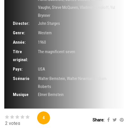
Vaughn
,
Steve McQueen
,
Vladimir Sokoloff
,
Yul
Brynner
Director:
John Sturges
Genre:
Western
Année:
1960
Titre
The magnificent seven
original:
Pays:
USA
Scénario
Walter Bernstein
,
Walter Newman
,
William
Roberts
Musique
Elmer Bernstein
4
Share:
2 votes