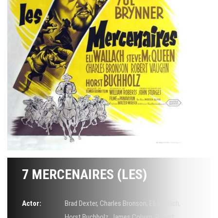
7 MERCENAIRES (LES)
Actor:
Brad Dexter
,
Charles Bronson
,
Eli Wallach
,
Horst Buchholz
,
James Coburn
,
Robert