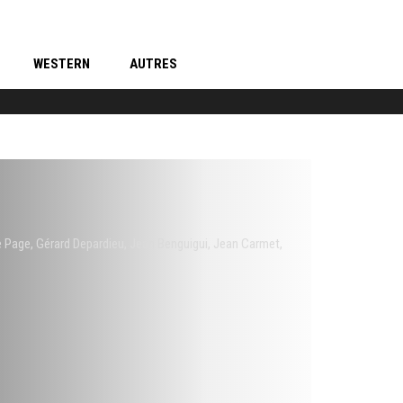
WESTERN
AUTRES
e Page
,
Gérard Depardieu
,
Jean Benguigui
,
Jean Carmet
,