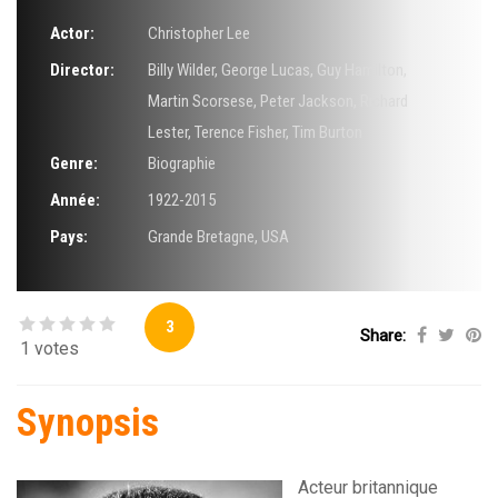
Actor:
Christopher Lee
Director:
Billy Wilder
,
George Lucas
,
Guy Hamilton
,
Martin Scorsese
,
Peter Jackson
,
Richard
Lester
,
Terence Fisher
,
Tim Burton
Genre:
Biographie
Année:
1922-2015
Pays:
Grande Bretagne, USA
3
Share:
1 votes
Synopsis
Acteur britannique