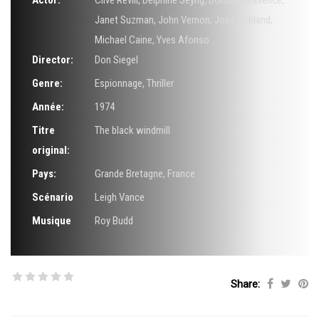
Actor:
Clive Revill
,
Delphine Seyrig
,
Donald Pleasence
,
Janet Suzman
,
John Vernon
,
Joss Ackland
,
Michael Caine
,
Yves Afonso
Director:
Don Siegel
Genre:
Espionnage
,
Thriller
Année:
1974
Titre
The black windmill
original:
Pays:
Grande Bretagne, France
Scénario
Leigh Vance
Musique
Roy Budd
Share: