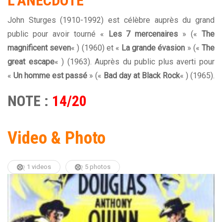
L’ANECDOTE
John Sturges (1910-1992) est célèbre auprès du grand
public pour avoir tourné «
Les 7 mercenaires
» («
The
magnificent seven
« ) (1960) et «
La grande évasion
» («
The
great escape
« ) (1963). Auprès du public plus averti pour
«
Un homme est passé
» («
Bad day at Black Rock
« ) (1965).
NOTE :
14/20
Video & Photo
1 videos
5 photos