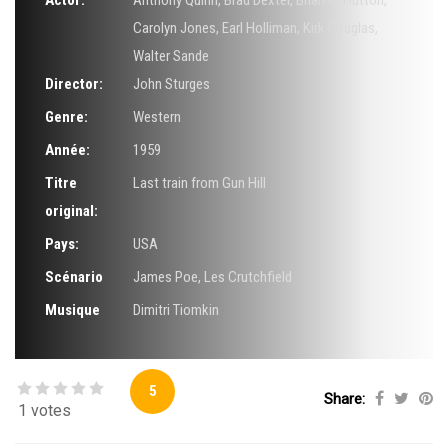
Actor:
Anthony Quinn
,
Brad Dexter
,
Brian G. Hutton
,
Carolyn Jones
,
Earl Holliman
,
Kirk Douglas
,
Walter Sande
Director:
John Sturges
Genre:
Western
Année:
1959
Titre
Last train from Gun Hill
original:
Pays:
USA
Scénario
James Poe
,
Les Crutchfield
Musique
Dimitri Tiomkin
5
Share:
1 votes