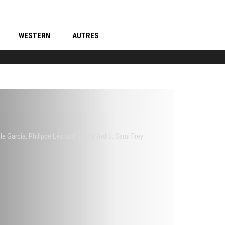
WESTERN
AUTRES
le Garcia
,
Philippe Léotard
,
Pierre Arditi
,
Sami Frey