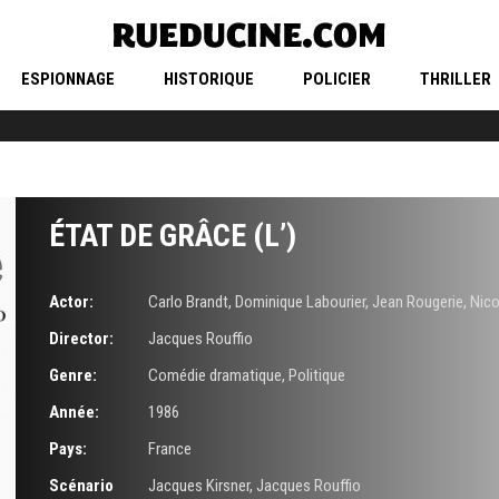
ESPIONNAGE
HISTORIQUE
POLICIER
THRILLER
ÉTAT DE GRÂCE (L’)
Actor:
Carlo Brandt
,
Dominique Labourier
,
Jean Rougerie
,
Nico
Director:
Jacques Rouffio
Genre:
Comédie dramatique
,
Politique
Année:
1986
Pays:
France
Scénario
Jacques Kirsner
,
Jacques Rouffio