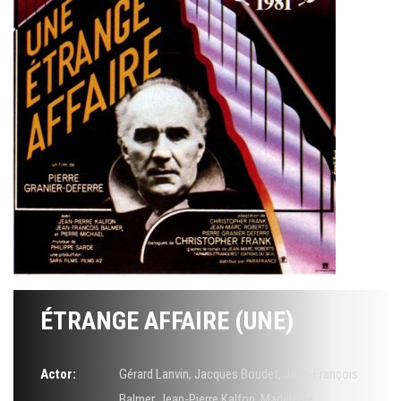
ÉTRANGE AFFAIRE (UNE)
Actor:
Gérard Lanvin
,
Jacques Boudet
,
Jean-François
Balmer
,
Jean-Pierre Kalfon
,
Madeleine