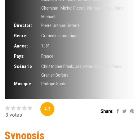
Cheminat
,
Michel Piccoli
,
Nathalie Baye
,
Pierre
Michaël
Director:
Pierre Granier-Deferre
Genre:
Comédie dramatique
Année:
1981
Pays:
France
Scénario
Christopher Frank
,
Jean-Marc Roberts
,
Pierre
Granier-Deferre
Musique
Philippe Sarde
4.3
Share:
3 votes
Synopsis