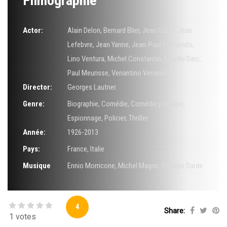
Filmographie
Actor:
Alain Delon
,
Bernard Blier
,
Jean Gabin
,
Jean
Lefebvre
,
Jean Yanne
,
Jean-Paul Belmondo
,
Lino Ventura
,
Michel Constantin
,
Mireille Darc
,
Paul Meurisse
,
Venantino Venantini
Director:
Georges Lautner
Genre:
Biographie
,
Comédie
,
Comédie policière
,
Espionnage
,
Policier
,
Thriller
Année:
1926-2013
Pays:
France, Italie
Musique
Ennio Morricone
,
Michel Magne
,
Philippe Sarde
4
Share:
1 votes