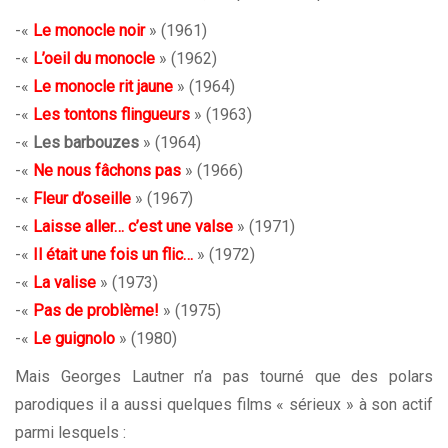
-«
Le monocle noir
» (1961)
-«
L’oeil du monocle
» (1962)
-«
Le monocle rit jaune
» (1964)
-«
Les tontons flingueurs
» (1963)
-«
Les barbouzes
» (1964)
-«
Ne nous fâchons pas
» (1966)
-«
Fleur d’oseille
» (1967)
-«
Laisse aller… c’est une valse
» (1971)
-«
Il était une fois un flic…
» (1972)
-«
La valise
» (1973)
-«
Pas de problème!
» (1975)
-«
Le guignolo
» (1980)
Mais Georges Lautner n’a pas tourné que des polars
parodiques il a aussi quelques films « sérieux » à son actif
parmi lesquels :