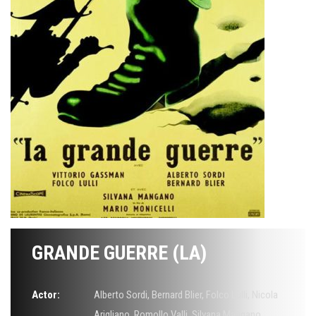
GRANDE GUERRE (LA)
Actor:
Alberto Sordi
,
Bernard Blier
,
Folco Lulli
,
Nicola
Arigliano
,
Romollo Valli
,
Silvana Mangano
,