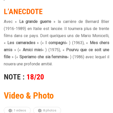
L’ANECDOTE
Avec «
La grande guerre
» la carrière de Bernard Blier
(1916-1989) en Italie est lancée. Il tournera plus de trente
films dans ce pays. Dont quelques uns de Mario Monicelli,
«
Les camarades
» («
I compagni
« ) (1963), «
Mes chers
amis
» («
Amici miei
« ) (1975), «
Pourvu que ce soit une
fille
» («
Speriamo che sia femmina
« ) (1986) avec lequel il
nouera une profonde amitié.
NOTE :
18/20
Video & Photo
1 videos
8 photos