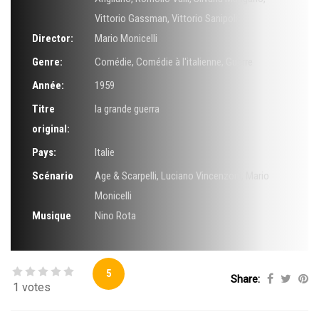
Vittorio Gassman
,
Vittorio Sanipoli
Director:
Mario Monicelli
Genre:
Comédie
,
Comédie à l'italienne
,
Guerre
Année:
1959
Titre
la grande guerra
original:
Pays:
Italie
Scénario
Age & Scarpelli
,
Luciano Vincenzoni
,
Mario
Monicelli
Musique
Nino Rota
5
Share:
1 votes