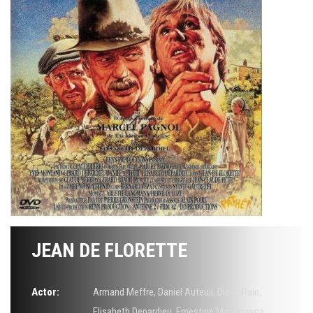
JEAN DE FLORETTE
Actor:
Armand Meffre
,
Daniel Auteuil
,
Didier Pain
,
Elisabeth Depardieu
,
Ernestine Mazurowna
,