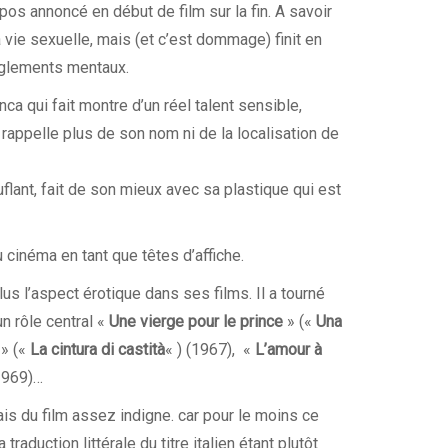
pos annoncé en début de film sur la fin. A savoir
 vie sexuelle, mais (et c’est dommage) finit en
èglements mentaux.
a qui fait montre d’un réel talent sensible,
ppelle plus de son nom ni de la localisation de
flant, fait de son mieux avec sa plastique qui est
 cinéma en tant que têtes d’affiche.
 l’aspect érotique dans ses films. Il a tourné
n rôle central «
Une vierge pour le prince
» («
Una
» («
La cintura di castità
« ) (1967), «
L’amour à
1969)…
çais du film assez indigne. car pour le moins ce
raduction littérale du titre italien étant plutôt