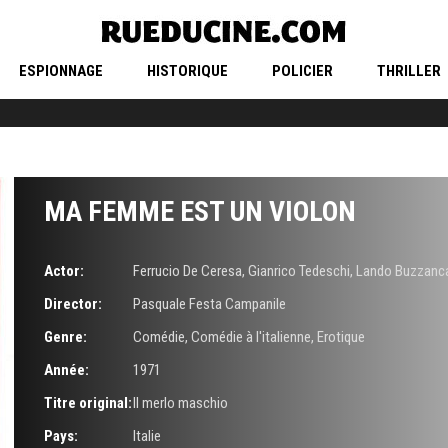
ESPIONNAGE
HISTORIQUE
POLICIER
THRILLER
MA FEMME EST UN VIOLON
Actor:
Ferrucio De Ceresa
,
Gianrico Tedeschi
,
Lando Buzzanc
Director:
Pasquale Festa Campanile
Genre:
Comédie
,
Comédie à l'italienne
,
Erotique
Année:
1971
Titre original:
Il merlo maschio
Pays:
Italie