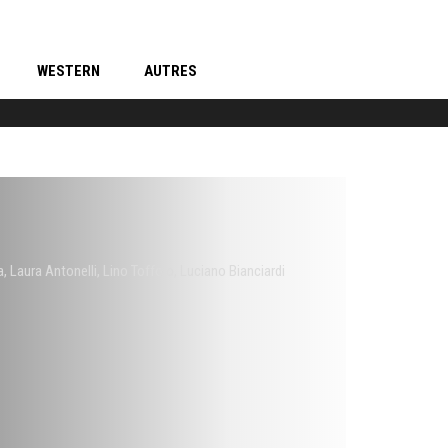
WESTERN
AUTRES
a
,
Laura Antonelli
,
Lino Toffolo
,
Luciano Bianciardi