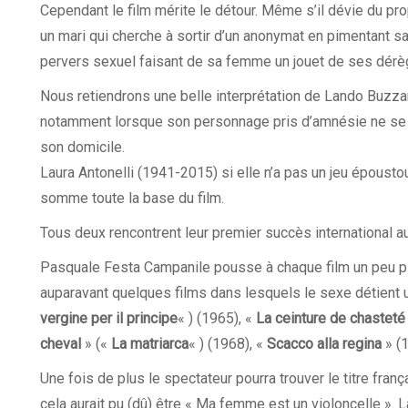
Cependant le film mérite le détour. Même s’il dévie du pro
un mari qui cherche à sortir d’un anonymat en pimentant sa
pervers sexuel faisant de sa femme un jouet de ses dér
Nous retiendrons une belle interprétation de Lando Buzzanc
notamment lorsque son personnage pris d’amnésie ne se ra
son domicile.
Laura Antonelli (1941-2015) si elle n’a pas un jeu époustou
somme toute la base du film.
Tous deux rencontrent leur premier succès international au
Pasquale Festa Campanile pousse à chaque film un peu plus
auparavant quelques films dans lesquels le sexe détient u
vergine per il principe
« ) (1965), «
La ceinture de chasteté
cheval
» («
La matriarca
« ) (1968), «
Scacco alla regina
» (
Une fois de plus le spectateur pourra trouver le titre fran
cela aurait pu (dû) être « Ma femme est un violoncelle ». La t