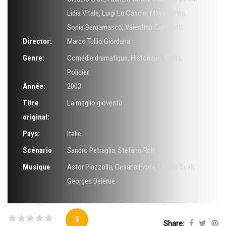
Lidia Vitale
,
Luigi Lo Cascio
,
Maya Sansa
,
Sonia Bergamasco
,
Valentina Carnelutti
Director:
Marco Tullio Giordana
Genre:
Comédie dramatique
,
Historique
,
Mafia
,
Policier
Année:
2003
Titre
La meglio gioventù
original:
Pays:
Italie
Scénario
Sandro Petraglia
,
Stefano Rulli
Musique
Astor Piazzolla
,
Cesaria Evora
,
Fausto Leali
,
Georges Delerue
5
Share: