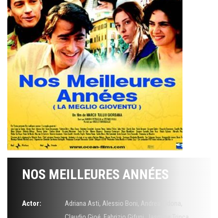
NOS MEILLEURES ANNÉES
Actor:
Adriana Asti
,
Alessio Boni
,
Andrea Tidona
,
Claudio Gioé
,
Fabrizio Gifuni
,
Jasmine Trinca
,