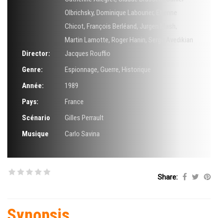
Olbrichsky
,
Dominique Labourier
,
Etienne
Chicot
,
François Berléand
,
Jurgen Mash
,
Martin Lamotte
,
Roger Hanin
,
Serge Avedikian
Director:
Jacques Rouffio
Genre:
Espionnage
,
Guerre
,
Historique
Année:
1989
Pays:
France
Scénario
Gilles Perrault
Musique
Carlo Savina
Share:
Synopsis