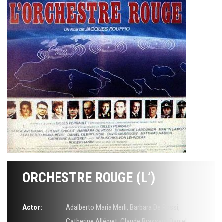
ORCHESTRE ROUGE (L’)
Actor:
Adalberto Maria Merli
,
Barbara De Rossi
,
Catherine Allégret
,
Claude Brasseur
,
Daniel