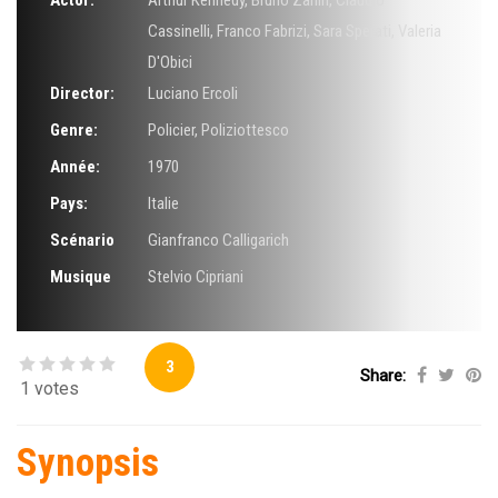
Actor:
Arthur Kennedy
,
Bruno Zanin
,
Claudio
Cassinelli
,
Franco Fabrizi
,
Sara Sperati
,
Valeria
D'Obici
Director:
Luciano Ercoli
Genre:
Policier
,
Poliziottesco
Année:
1970
Pays:
Italie
Scénario
Gianfranco Calligarich
Musique
Stelvio Cipriani
3
Share:
1 votes
Synopsis