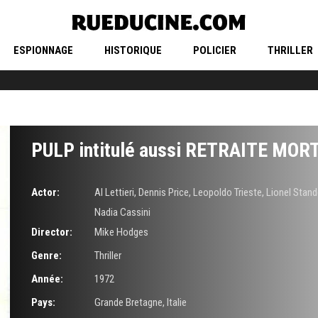
ESPIONNAGE
HISTORIQUE
POLICIER
THRILLER
PULP intitulé aussi RETRAITE MOR
Actor:
Al Lettieri
,
Dennis Price
,
Leopoldo Trieste
,
Lionel Stand
Nadia Cassini
Director:
Mike Hodges
Genre:
Thriller
Année:
1972
Pays:
Grande Bretagne, Italie