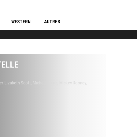
WESTERN
AUTRES
TELLE
er
,
Lizabeth Scott
,
Michael Caine
,
Mickey Rooney
,