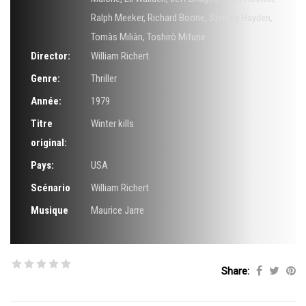
Ralph Meeker
,
Richard Boone
,
Sterling Hayden
,
Tomàs Miliàn
,
Toshirô Mifune
Director:
William Richert
Genre:
Thriller
Année:
1979
Titre
Winter kills
original:
Pays:
USA
Scénario
William Richert
Musique
Maurice Jarre
Share: