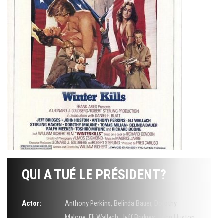
QUI A TUÉ LE PRÉSIDENT?
Actor:
Anthony Perkins
,
Belinda Bauer
,
Dorothy
Malone
,
Eli Wallach
,
Jeff Bridges
,
John Huston
,