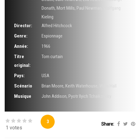
Donath
,
Mort Mills
,
Paul Newman
,
Wolfgang
Kieling
Director:
Alfred Hitchcock
Genre:
Espionnage
Année:
1966
Titre
Torn curtain
original:
Pays:
USA
Scénario
Brian Moore
,
Keith Waterhouse
,
Willis Hall
Musique
John Addison
,
Pyotr Ilyich Tchaikovsky
3
Share:
1 votes