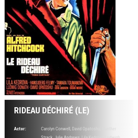
RIDEAU DÉCHIRÉ (LE)
Actor:
Carolyn Conwell
,
David Opatoshu
,
Günther
Strack
,
Julie Andrews
,
Lila Kedrova
,
Ludwigh