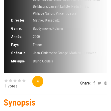
Belkhadra
,
Laurent Lafitte
,
Nadia Farès
,
Philippe Nahon
,
Vincent Cassel
Director:
Mathieu Kassovitz
Genre:
Buddy movie
,
Policier
Année:
2000
Pays:
France
Scénario
Jean-Christophe Grangé
,
Mathieu Kassovitz
Musique
Bruno Coulais
4
Share:
1 votes
Synopsis